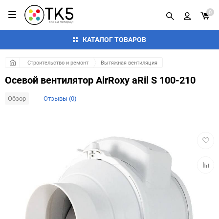
0
КАТАЛОГ ТОВАРОВ
Строительство и ремонт
Вытяжная вентиляция
Осевой вентилятор AirRoxy aRil S 100-210
Обзор
Отзывы (0)
Добав
в
избра
Добав
к
сравн