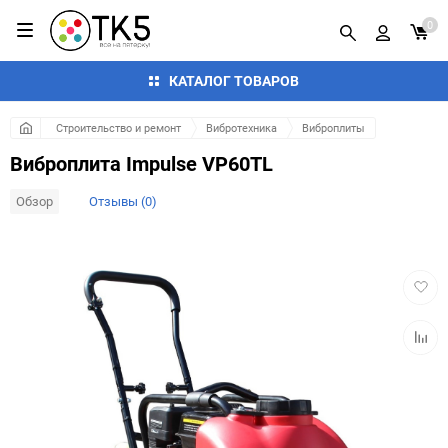
0
КАТАЛОГ ТОВАРОВ
Строительство и ремонт
Вибротехника
Виброплиты
Виброплита Impulse VP60TL
Обзор
Отзывы (0)
Добав
в
избра
Добав
к
сравн