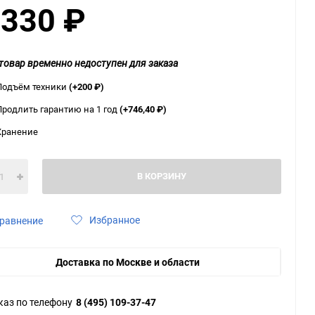
 330
₽
ю
ю
ю
товар временно недоступен для заказа
Подъём техники
(+200
₽
)
Продлить гарантию на 1 год
(+746,40
₽
)
Хранение
В КОРЗИНУ
Избранное
равнение
Доставка по Москве и области
каз по телефону
8 (495) 109-37-47