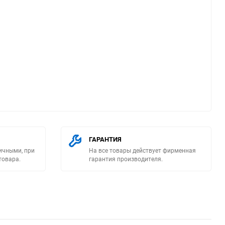
ю
ГАРАНТИЯ
ичными, при
На все товары действует фирменная
товара.
гарантия производителя.