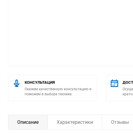
Помпы
Пневматический
инструмент
Плитка
Насосы бытовые
Компрессоры
КОНСУЛЬТАЦИЯ
ДОСТ
Окажем качественную консультацию и
Осуще
Климатическая техника
поможем в выборе техники.
кратч
Измерительный
инструмент
Описание
Характеристики
Отзывы
Измерительное
оборудование