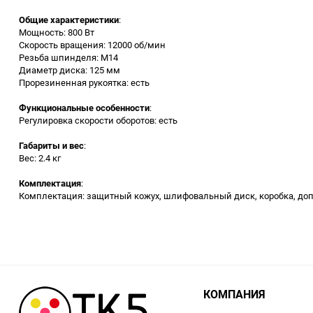
Общие характеристики
:
Заточные станки (точила)
Мощность: 800 Вт
Скорость вращения: 12000 об/мин
Резьба шпинделя: M14
Дровоколы
Диаметр диска: 125 мм
Прорезиненная рукоятка: есть
Грузоподъемное
Функциональные особенности
:
оборудование
Регулировка скорости оборотов: есть
Гидроаккумуляторы и
Габариты и вес
:
расширительные баки
Вес: 2.4 кг
Комплектация
:
Вытяжная вентиляция
Комплектация: защитный кожух, шлифовальный диск, коробка, доп
Вибротехника
Бетономешалки
КОМПАНИЯ
Бензоинструмент