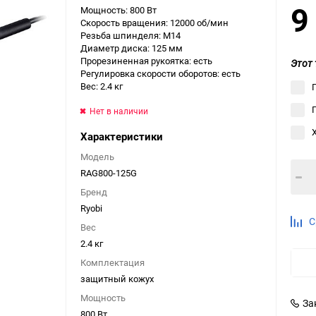
9
Мощность: 800 Вт
Выберите категори
Скорость вращения: 12000 об/мин
Резьба шпинделя: M14
Выберите категори
Диаметр диска: 125 мм
Выберите категори
Прорезиненная рукоятка: есть
Этот 
Регулировка скорости оборотов: есть
Вес: 2.4 кг
Нет в наличии
Характеристики
Модель
RAG800-125G
Бренд
Ryobi
С
Вес
2.4 кг
Комплектация
защитный кожух
Мощность
За
800 Вт