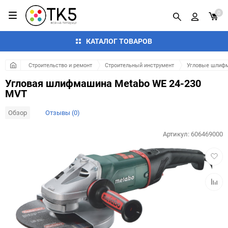
0
КАТАЛОГ ТОВАРОВ
Строительство и ремонт
Строительный инструмент
Угловые шлифм
Угловая шлифмашина Metabo WE 24-230
MVT
Обзор
Отзывы (0)
Артикул:
606469000
Добав
в
избра
Добав
к
сравн