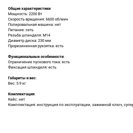
Общие характеристики
:
Заточные станки (точила)
Мощность: 2200 Вт
Скорость вращения: 6600 об/мин
Полировальная машина: нет
Дровоколы
Питание: сеть
Резьба шпинделя: M14
Диаметр диска: 230 мм
Грузоподъемное
Прорезиненная рукоятка: есть
оборудование
Функциональные особенности
:
Гидроаккумуляторы и
Ограничение пускового тока: есть
расширительные баки
Фиксация шпинделя: есть
Габариты и вес
:
Вытяжная вентиляция
Вес: 5.9 кг
Комплектация
:
Вибротехника
Кейс: нет
Комплектация: инструкция по эксплуатации, зажимной ключ, суп
Бетономешалки
Бензоинструмент