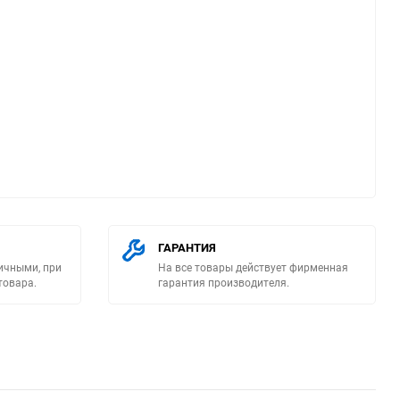
ю
ГАРАНТИЯ
ичными, при
На все товары действует фирменная
товара.
гарантия производителя.