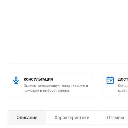
Помпы
Пневматический
инструмент
Плитка
Насосы бытовые
Компрессоры
КОНСУЛЬТАЦИЯ
ДОСТ
Окажем качественную консультацию и
Осуще
Климатическая техника
поможем в выборе техники.
кратч
Измерительный
инструмент
Описание
Характеристики
Отзывы
Измерительное
оборудование