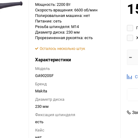
1
Мощность: 2200 Вт
Выберите категори
Скорость вращения: 6600 об/мин
Полировальная машина: нет
Выберите категори
Питание: сеть
Выберите категори
Резьба шпинделя: M14
Диаметр диска: 230 мм
Прорезиненная рукоятка: есть
Осталось несколько штук
Характеристики
Модель
GA9020SF
С
Бренд
Makita
Диаметр диска
230 мм
За
Фиксация шпинделя
есть
Кейс
нет