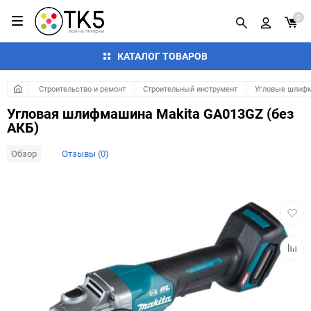
0
КАТАЛОГ ТОВАРОВ
Строительство и ремонт
Строительный инструмент
Угловые шлифм
Угловая шлифмашина Makita GA013GZ (без
АКБ)
Обзор
Отзывы (0)
Добав
в
избра
Добав
к
сравн