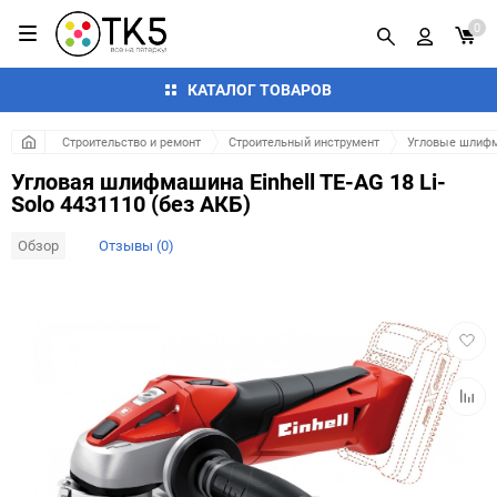
0
КАТАЛОГ ТОВАРОВ
Строительство и ремонт
Строительный инструмент
Угловые шлифм
Угловая шлифмашина Einhell TE-AG 18 Li-
Solo 4431110 (без АКБ)
Обзор
Отзывы (0)
Добав
в
избра
Добав
к
сравн