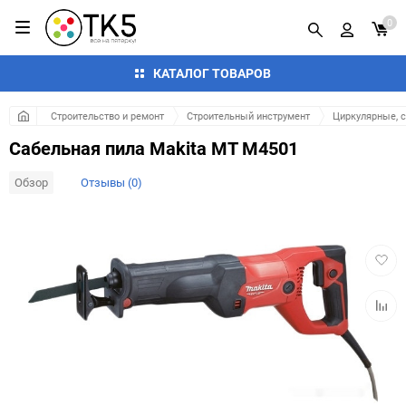
0
КАТАЛОГ ТОВАРОВ
Строительство и ремонт
Строительный инструмент
Циркулярные, 
Сабельная пила Makita MT M4501
Обзор
Отзывы (0)
Добав
в
избра
Добав
к
сравн