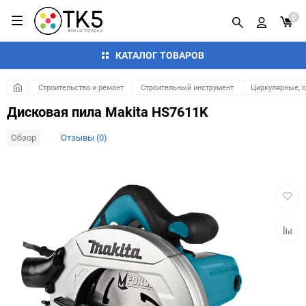
0
КАТАЛОГ ТОВАРОВ
Строительство и ремонт
Строительный инструмент
Циркулярные, 
Дисковая пила Makita HS7611K
Обзор
Отзывы (0)
Добав
в
избра
Добав
к
сравн