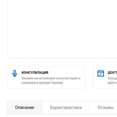
Помпы
Пневматический
инструмент
Плитка
Насосы бытовые
Компрессоры
КОНСУЛЬТАЦИЯ
ДОСТ
Окажем качественную консультацию и
Осуще
Климатическая техника
поможем в выборе техники.
кратч
Измерительный
инструмент
Описание
Характеристики
Отзывы
Измерительное
оборудование