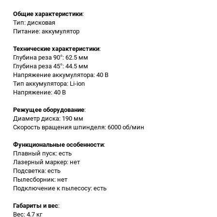
Общие характеристики
:
Заточные станки (точила)
Тип: дисковая
Питание: аккумулятор
Дровоколы
Технические характеристики
:
Глубина реза 90°: 62.5 мм
Глубина реза 45°: 44.5 мм
Грузоподъемное
Напряжение аккумулятора: 40 В
оборудование
Тип аккумулятора: Li-ion
Напряжение: 40 В
Гидроаккумуляторы и
расширительные баки
Режущее оборудование
:
Диаметр диска: 190 мм
Скорость вращения шпинделя: 6000 об/мин
Вытяжная вентиляция
Функциональные особенности
:
Плавный пуск: есть
Вибротехника
Лазерный маркер: нет
Подсветка: есть
Пылесборник: нет
Бетономешалки
Подключение к пылесосу: есть
Бензоинструмент
Габариты и вес
:
Вес: 4.7 кг