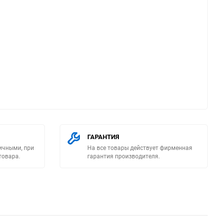
ю
ГАРАНТИЯ
ичными, при
На все товары действует фирменная
товара.
гарантия производителя.