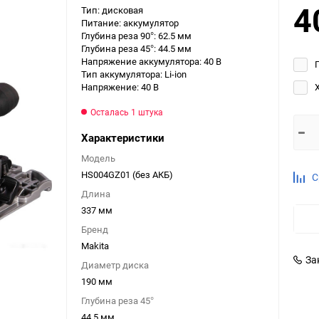
4
Тип: дисковая
Выберите категори
Питание: аккумулятор
Глубина реза 90°: 62.5 мм
Выберите категори
Глубина реза 45°: 44.5 мм
Выберите категори
Напряжение аккумулятора: 40 В
Тип аккумулятора: Li-ion
Напряжение: 40 В
Осталась 1 штука
Характеристики
Модель
HS004GZ01 (без АКБ)
С
Длина
337 мм
Бренд
Makita
За
Диаметр диска
190 мм
Глубина реза 45°
44.5 мм