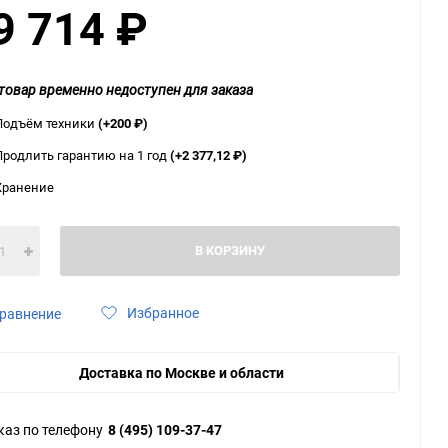
9 714
₽
ю
ю
ю
товар временно недоступен для заказа
Подъём техники
(+200
₽
)
Продлить гарантию на 1 год
(+2 377,12
₽
)
Хранение
В КОРЗИНУ
Избранное
равнение
Доставка по Москве и области
каз по телефону
8 (495) 109-37-47