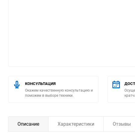
Помпы
Пневматический
инструмент
Плитка
Насосы бытовые
Компрессоры
КОНСУЛЬТАЦИЯ
ДОСТ
Окажем качественную консультацию и
Осуще
Климатическая техника
поможем в выборе техники.
кратч
Измерительный
инструмент
Описание
Характеристики
Отзывы
Измерительное
оборудование