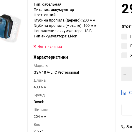
2
Тип: сабельная
Выберите категори
Питание: аккумулятор
Цвет: синий
Выберите категори
Глубина пропила (дерево): 200 мм
Выберите категори
Глубина пропила (металл): 100 мм
Этот 
Напряжение аккумулятора: 18 В
Тип аккумулятора: Li-ion
Нет в наличии
Характеристики
Модель
GSA 18 V-LI C Professional
Длина
400 мм
С
Бренд
Bosch
Ширина
204 мм
Вес
За
2.5 кг