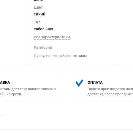
Цвет
синий
Тип
сабельная
Все характеристики
Выберите категори
Категории
Циркулярные, сабельные пилы
АВКА
ОПЛАТА
ствим доставку вашего заказа в
Оплата производится нал
айшие сроки.
доставке, после проверки 