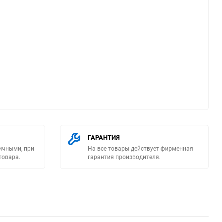
ю
ГАРАНТИЯ
ичными, при
На все товары действует фирменная
товара.
гарантия производителя.