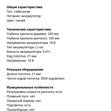
Общие характеристики
:
Заточные станки (точила)
Тип: сабельная
Питание: аккумулятор
Цвет: синий
Дровоколы
Технические характеристики
:
Глубина пропила (дерево): 200 мм
Грузоподъемное
Глубина пропила (металл): 100 мм
оборудование
Напряжение аккумулятора: 18 В
Тип аккумулятора: Li-ion
Гидроаккумуляторы и
Емкость аккумулятора: 5 А*ч
расширительные баки
Ход полотна: 21 мм
Напряжение: 18 В
Вытяжная вентиляция
Режущее оборудование
:
Длина полотна: 21 мм
Число ходов полотна: 3050 ходов/мин
Вибротехника
Функциональные особенности
:
Регулировка скорости распила: есть
Бетономешалки
Плавный пуск: нет
Лазерный маркер: нет
Бензоинструмент
Подсветка: есть
Пылесборник: нет