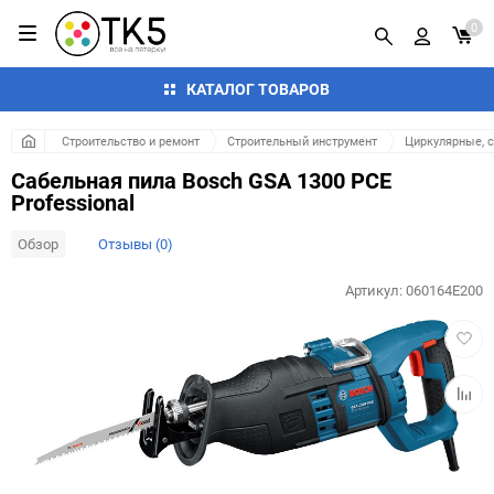
0
КАТАЛОГ ТОВАРОВ
Строительство и ремонт
Строительный инструмент
Циркулярные, 
Сабельная пила Bosch GSA 1300 PCE
Professional
Обзор
Отзывы (0)
Артикул:
060164E200
Добав
в
избра
Добав
к
сравн