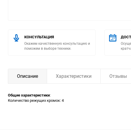
Помпы
Пневматический
инструмент
КОНСУЛЬТАЦИЯ
ДОСТ
Окажем качественную консультацию и
Осуще
Плитка
поможем в выборе техники.
кратч
Насосы бытовые
Компрессоры
Описание
Характеристики
Отзывы
Климатическая техника
Общие характеристики
:
Количество режущих кромок: 4
Измерительный
инструмент
Измерительное
оборудование