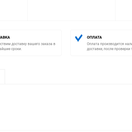
АВКА
ОПЛАТА
ствим доставку вашего заказа в
Оплата производится нал
Выберите категори
айшие сроки.
доставке, после проверки 