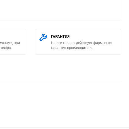
ГАРАНТИЯ
ичными, при
На все товары действует фирменная
ю
товара.
гарантия производителя.