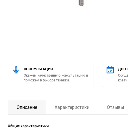
Помпы
Пневматический
инструмент
Плитка
Насосы бытовые
КОНСУЛЬТАЦИЯ
ДОСТ
Компрессоры
Окажем качественную консультацию и
Осуще
поможем в выборе техники.
кратч
Климатическая техника
Измерительный
инструмент
Описание
Характеристики
Отзывы
Измерительное
оборудование
Общие характеристики
: