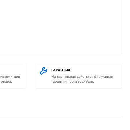
ю
ГАРАНТИЯ
ичными, при
На все товары действует фирменная
товара.
гарантия производителя.