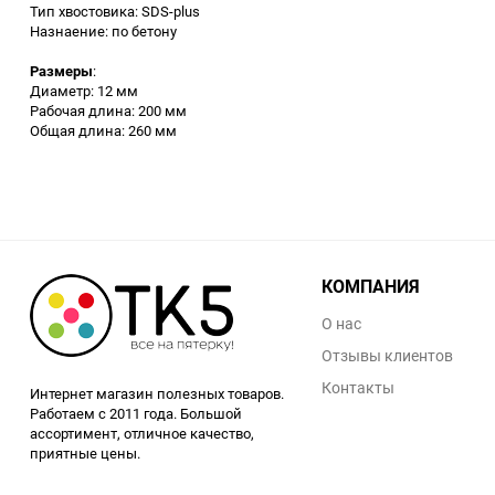
Тип хвостовика: SDS-plus
Назнаение: по бетону
Заточные станки (точила)
Размеры
:
Диаметр: 12 мм
Дровоколы
Рабочая длина: 200 мм
Общая длина: 260 мм
Грузоподъемное
оборудование
Гидроаккумуляторы и
расширительные баки
КОМПАНИЯ
Вытяжная вентиляция
О нас
Отзывы клиентов
Вибротехника
Контакты
Интернет магазин полезных товаров.
Бетономешалки
Работаем с 2011 года. Большой
ассортимент, отличное качество,
приятные цены.
Бензоинструмент