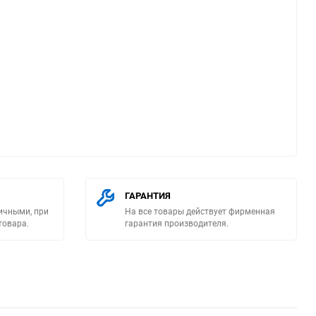
ю
ГАРАНТИЯ
ичными, при
На все товары действует фирменная
товара.
гарантия производителя.