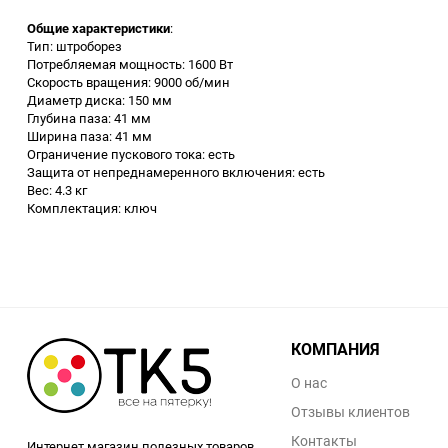
Общие характеристики
:
Заточные станки (точила)
Тип: штроборез
Потребляемая мощность: 1600 Вт
Скорость вращения: 9000 об/мин
Дровоколы
Диаметр диска: 150 мм
Глубина паза: 41 мм
Ширина паза: 41 мм
Грузоподъемное
Ограничение пускового тока: есть
оборудование
Защита от непреднамеренного включения: есть
Вес: 4.3 кг
Гидроаккумуляторы и
Комплектация: ключ
расширительные баки
Вытяжная вентиляция
Вибротехника
КОМПАНИЯ
Бетономешалки
О нас
Отзывы клиентов
Бензоинструмент
Контакты
Интернет магазин полезных товаров.