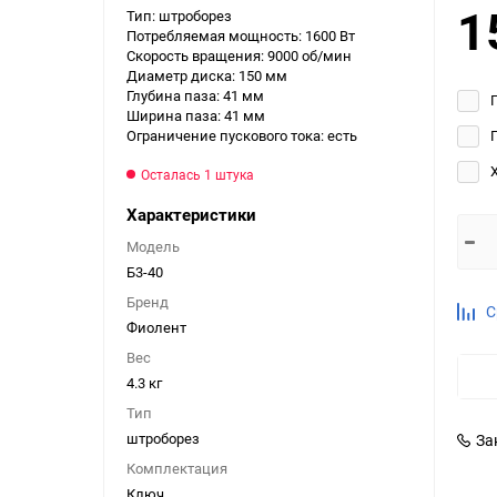
1
Тип: штроборез
Выберите категори
Потребляемая мощность: 1600 Вт
Скорость вращения: 9000 об/мин
Выберите категори
Диаметр диска: 150 мм
Выберите категори
Глубина паза: 41 мм
Ширина паза: 41 мм
Ограничение пускового тока: есть
Осталась 1 штука
Характеристики
Модель
Б3-40
Бренд
С
Фиолент
Вес
4.3 кг
Тип
штроборез
За
Комплектация
Ключ