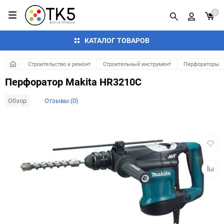
0
КАТАЛОГ ТОВАРОВ
Строительство и ремонт
Строительный инструмент
Перфораторы
Перфоратор Makita HR3210C
Обзор
Отзывы (0)
Добав
в
избра
Добав
к
сравн