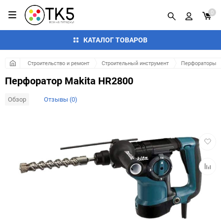
0
КАТАЛОГ ТОВАРОВ
Строительство и ремонт
Строительный инструмент
Перфораторы
Перфоратор Makita HR2800
Обзор
Отзывы (0)
Добав
в
избра
Добав
к
сравн