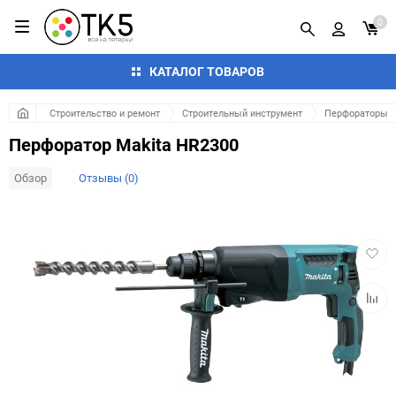
0
КАТАЛОГ ТОВАРОВ
Строительство и ремонт
Строительный инструмент
Перфораторы
Перфоратор Makita HR2300
Обзор
Отзывы (0)
Добав
в
избра
Добав
к
сравн