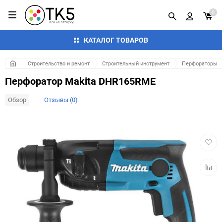
0
КАТАЛОГ ТОВАРОВ
Строительство и ремонт
Строительный инструмент
Перфораторы
Перфоратор Makita DHR165RME
Обзор
Отзывы (0)
Добав
в
избра
Добав
к
сравн