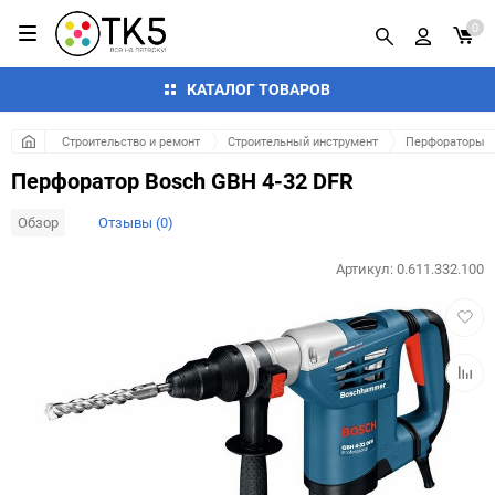
0
КАТАЛОГ ТОВАРОВ
Строительство и ремонт
Строительный инструмент
Перфораторы
Перфоратор Bosch GBH 4-32 DFR
Обзор
Отзывы (0)
Артикул:
0.611.332.100
Добав
в
избра
Добав
к
сравн