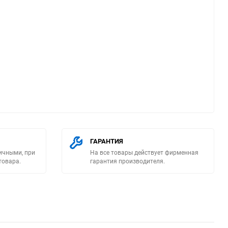
ю
ГАРАНТИЯ
ичными, при
На все товары действует фирменная
товара.
гарантия производителя.