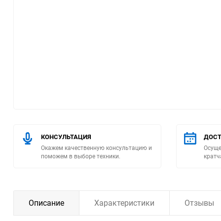
Помпы
Пневматический
инструмент
Плитка
Насосы бытовые
Компрессоры
КОНСУЛЬТАЦИЯ
ДОСТ
Окажем качественную консультацию и
Осуще
Климатическая техника
поможем в выборе техники.
кратч
Измерительный
инструмент
Описание
Характеристики
Отзывы
Измерительное
оборудование