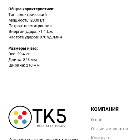
Общие характеристики
:
Заточные станки (точила)
Тип: электрический
Мощность: 2000 Вт
Патрон: шестигранник
Дровоколы
Энергия удара: 71.4 Дж
Частота ударов: 870 уд./мин
Грузоподъемное
Размеры и вес
:
оборудование
Вес: 29.4 кг
Длина: 843 мм
Гидроаккумуляторы и
Ширина: 210 мм
расширительные баки
Вытяжная вентиляция
Вибротехника
КОМПАНИЯ
Бетономешалки
О нас
Отзывы клиентов
Бензоинструмент
Контакты
Интернет магазин полезных товаров.