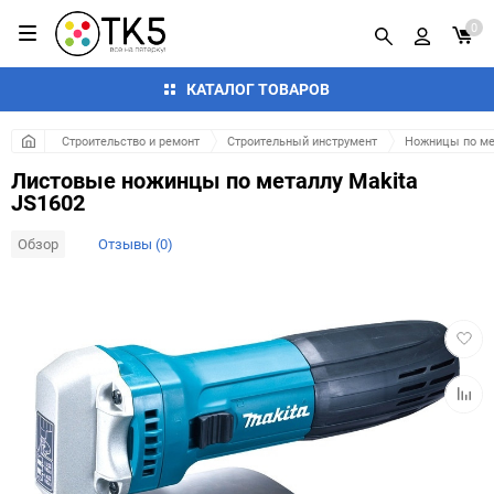
0
КАТАЛОГ ТОВАРОВ
Строительство и ремонт
Строительный инструмент
Ножницы по ме
Листовые ножинцы по металлу Makita
JS1602
Обзор
Отзывы (0)
Добав
в
избра
Добав
к
сравн