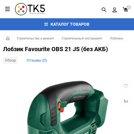
0
КАТАЛОГ ТОВАРОВ
Строительство и ремонт
Строительный инструмент
Лобзики
Лобзик Favourite OBS 21 JS (без АКБ)
Обзор
Отзывы (0)
Добав
в
избра
Добав
к
сравн