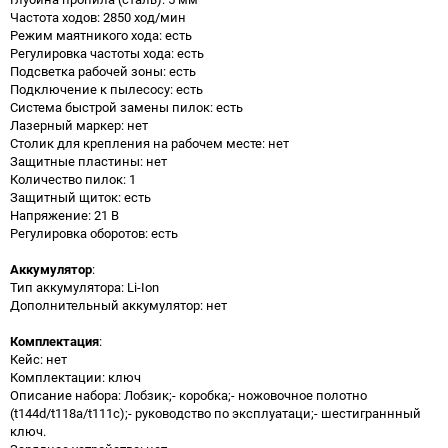
Частота ходов: 2850 ход/мин
Режим маятникого хода: есть
Регулировка частоты хода: есть
Подсветка рабочей зоны: есть
Подключение к пылесосу: есть
Система быстрой замены пилок: есть
Лазерный маркер: нет
Столик для крепления на рабочем месте: нет
Защитные пластины: нет
Количество пилок: 1
Защитный щиток: есть
Напряжение: 21 В
Регулировка оборотов: есть
Аккумулятор
:
Тип аккумулятора: Li-Ion
Дополнительный аккумулятор: нет
Комплектация
:
Кейс: нет
Комплектации: ключ
Описание набора: Лобзик;- коробка;- ножовочное полотно
(t144d/t118a/t111c);- руководство по эксплуатаци;- шестиграннный
ключ.