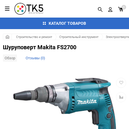
0
КАТАЛОГ ТОВАРОВ
Строительство и ремонт
Строительный инструмент
Электроотверт
Шуруповерт Makita FS2700
Обзор
Отзывы (0)
Добав
в
избра
Добав
к
сравн