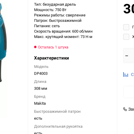
3
Тип: безударная дрель
Выберите категори
Мощность: 750 Вт
Режимы работы: сверление
Выберите категори
Патрон: быстрозажимной
Выберите категори
Питание: сеть
Скорость вращения: 600 об/мин
Макс. крутящий момент: 73 Н·м
Осталась 1 штука
Характеристики
Модель
DP4003
С
Длина
308 мм
Бренд
Makita
За
Быстрозажимной патрон
есть
Дополнительная рукоятка
есть