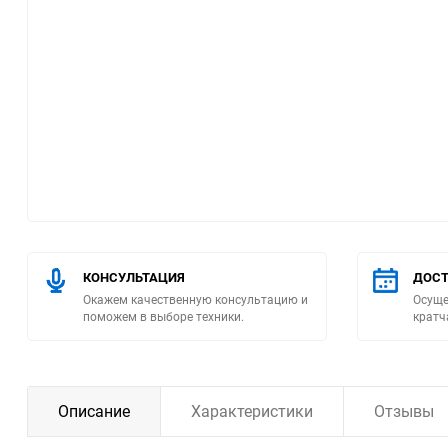
Помпы
Пневматический
инструмент
Плитка
Насосы бытовые
Компрессоры
КОНСУЛЬТАЦИЯ
ДОСТ
Окажем качественную консультацию и
Осуще
Климатическая техника
поможем в выборе техники.
кратч
Измерительный
инструмент
Описание
Характеристики
Отзывы
Измерительное
оборудование