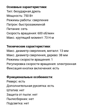
Основные характеристики
:
Заточные станки (точила)
Тип: безударная дрель
Мощность: 750 Вт
Режимы работы: сверление
Дровоколы
Патрон: быстрозажимной
Питание: сеть
Скорость вращения: 600 об/мин
Грузоподъемное
Макс. крутящий момент: 73 Н·м
оборудование
Технические характеристики
:
Гидроаккумуляторы и
Макс. диаметр сверления, металл: 13 мм
расширительные баки
Макс. диаметр сверления, дерево: 38 мм
Режимы скорости вращения: 1
Регулировка скорости вращения: электронная
Вытяжная вентиляция
Фиксация кнопки включения: есть
Функциональные особенности
:
Вибротехника
Реверс: есть
Дополнительная рукоятка: есть
Штатив: нет
Бетономешалки
Защита от пыли: нет
Пылесборник: нет
Бензоинструмент
Подсветка: нет