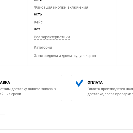
Фиксация кнопки включения
есть
Кейс
нет
Все характеристики
Выберите категори
Категории
Электродрели и дрели-шуруповерты
АВКА
ОПЛАТА
ствим доставку вашего заказа в
Оплата производится нал
айшие сроки.
доставке, после проверки 