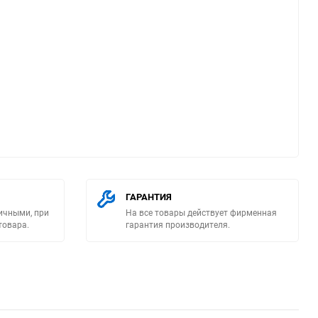
ю
ГАРАНТИЯ
ичными, при
На все товары действует фирменная
товара.
гарантия производителя.