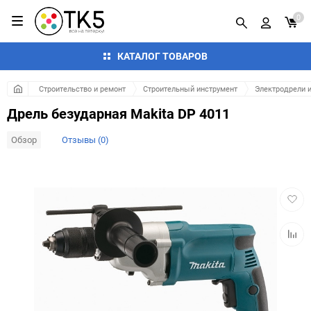
0
КАТАЛОГ ТОВАРОВ
Строительство и ремонт
Строительный инструмент
Электродрели 
Дрель безударная Makita DP 4011
Обзор
Отзывы (0)
Добав
в
избра
Добав
к
сравн