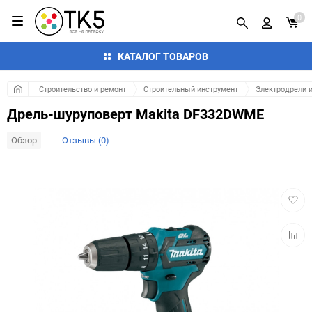
0
КАТАЛОГ ТОВАРОВ
Строительство и ремонт
Строительный инструмент
Электродрели 
Дрель-шуруповерт Makita DF332DWME
Обзор
Отзывы (0)
Добав
в
избра
Добав
к
сравн