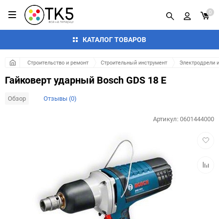
0
КАТАЛОГ ТОВАРОВ
Строительство и ремонт
Строительный инструмент
Электродрели 
Гайковерт ударный Bosch GDS 18 E
Обзор
Отзывы (0)
Артикул:
0601444000
Добав
в
избра
Добав
к
сравн