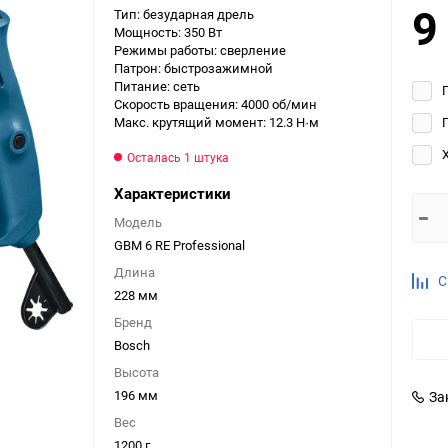
9
Тип: безударная дрель
Выберите категори
Мощность: 350 Вт
Режимы работы: сверление
Выберите категори
Патрон: быстрозажимной
Выберите категори
Питание: сеть
Скорость вращения: 4000 об/мин
Макс. крутящий момент: 12.3 Н·м
Осталась 1 штука
Характеристики
Модель
GBM 6 RE Professional
Длина
С
228 мм
Бренд
Bosch
Высота
196 мм
За
Вес
1200 г