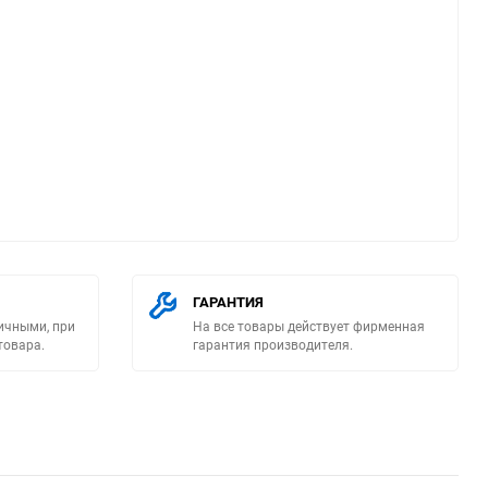
ю
ГАРАНТИЯ
ичными, при
На все товары действует фирменная
товара.
гарантия производителя.