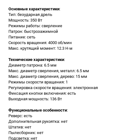
Основные характеристики
:
Заточные станки (точила)
Тип: безударная дрель
Мощность: 350 Вт
Режимы работы: сверление
Дровоколы
Патрон: быстрозажимной
Питание: сеть
Скорость вращения: 4000 об/мин
Грузоподъемное
Макс. крутящий момент: 12.3 Н·м
оборудование
Технические характеристики
:
Гидроаккумуляторы и
Диаметр патрона: 6.5 мм
расширительные баки
Макс. диаметр сверления, металл: 6.5 мм
Макс. диаметр сверления, дерево: 15 мм
Режимы скорости вращения: 1
Вытяжная вентиляция
Регулировка скорости вращения: электронная
Фиксация кнопки включения: есть
Выходная мощность: 136 Вт
Вибротехника
Функциональные особенности
:
Реверс: есть
Бетономешалки
Дополнительная рукоятка: нет
Штатив: нет
Бензоинструмент
Пылесборник: нет
Подсветка: нет