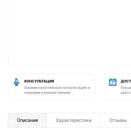
Помпы
Пневматический
инструмент
Плитка
Насосы бытовые
Компрессоры
КОНСУЛЬТАЦИЯ
ДОСТ
Окажем качественную консультацию и
Осуще
Климатическая техника
поможем в выборе техники.
кратч
Измерительный
инструмент
Описание
Характеристики
Отзывы
Измерительное
оборудование