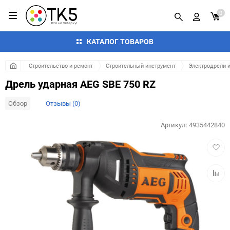
0
КАТАЛОГ ТОВАРОВ
Строительство и ремонт
Строительный инструмент
Электродрели 
Дрель ударная AEG SBE 750 RZ
Обзор
Отзывы (0)
Артикул:
4935442840
Добав
в
избра
Добав
к
сравн