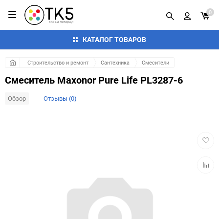
0
КАТАЛОГ ТОВАРОВ
Строительство и ремонт
Сантехника
Смесители
Смеситель Maxonor Pure Life PL3287-6
Обзор
Отзывы (0)
Добав
в
избра
Добав
к
сравн