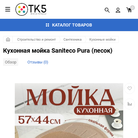
0
КАТАЛОГ ТОВАРОВ
Строительство и ремонт
Сантехника
Кухонные мойки
Кухонная мойка Saniteco Pura (песок)
Обзор
Отзывы (0)
Добав
в
избра
Добав
к
сравн