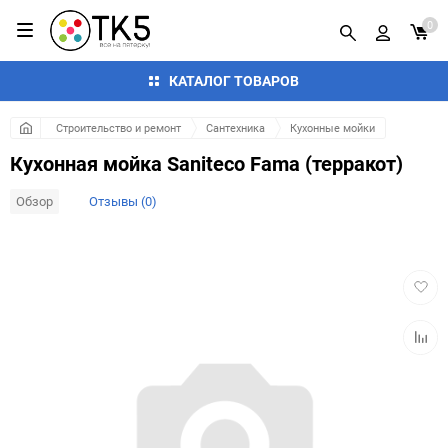
0
КАТАЛОГ ТОВАРОВ
Строительство и ремонт
Сантехника
Кухонные мойки
Кухонная мойка Saniteco Fama (терракот)
Обзор
Отзывы (0)
Добав
в
избра
Добав
к
сравн