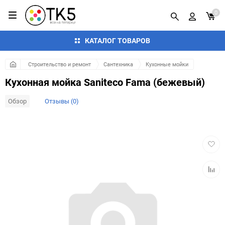
0
КАТАЛОГ ТОВАРОВ
Строительство и ремонт
Сантехника
Кухонные мойки
Кухонная мойка Saniteco Fama (бежевый)
Обзор
Отзывы (0)
Добав
в
избра
Добав
к
сравн