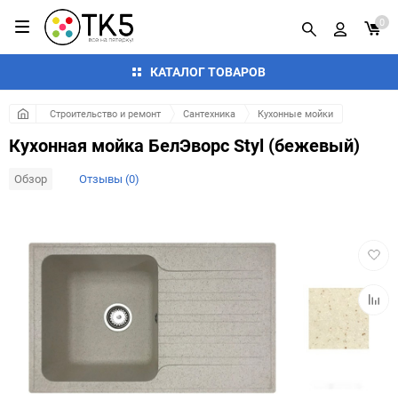
0
КАТАЛОГ ТОВАРОВ
Строительство и ремонт
Сантехника
Кухонные мойки
Кухонная мойка БелЭворс Styl (бежевый)
Обзор
Отзывы (0)
Добав
в
избра
Добав
к
сравн