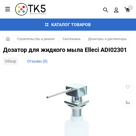
0
КАТАЛОГ ТОВАРОВ
Строительство и ремонт
Сантехника
Дозаторы и диспенсеры
Дозатор для жидкого мыла Elleci ADI02301
Обзор
Отзывы (0)
Добав
в
избра
Добав
к
сравн