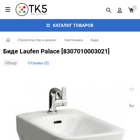
0
КАТАЛОГ ТОВАРОВ
Строительство и ремонт
Сантехника
Биде
Биде Laufen Palace [8307010003021]
Обзор
Отзывы (0)
Добав
в
избра
Добав
к
сравн