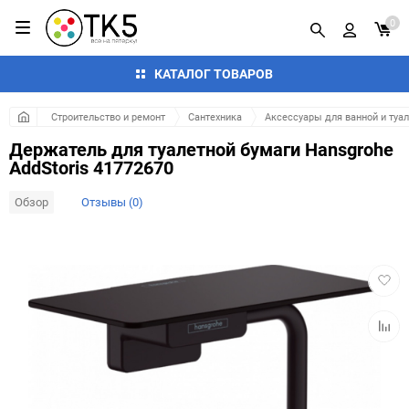
0
КАТАЛОГ ТОВАРОВ
Строительство и ремонт
Сантехника
Аксессуары для ванной и туа
Держатель для туалетной бумаги Hansgrohe
AddStoris 41772670
Обзор
Отзывы (0)
Добав
в
избра
Добав
к
сравн