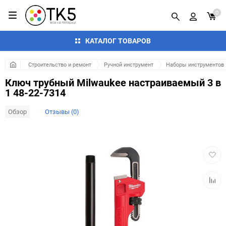
0
КАТАЛОГ ТОВАРОВ
Строительство и ремонт
Ручной инструмент
Наборы инструментов
Ключ трубный Milwaukee настраиваемый 3 в
1 48-22-7314
Обзор
Отзывы (0)
Добав
в
избра
Добав
к
сравн