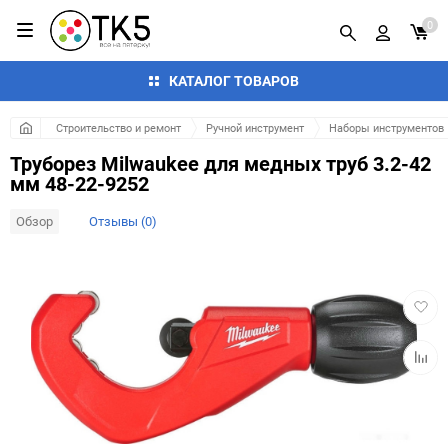
0
КАТАЛОГ ТОВАРОВ
Строительство и ремонт
Ручной инструмент
Наборы инструментов
Труборез Milwaukee для медных труб 3.2-42
мм 48-22-9252
Обзор
Отзывы (0)
Добав
в
избра
Добав
к
сравн