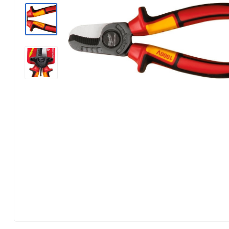
Аксессуары для крупной
Парковочные радары
Электрика и свет
Приемники цифрового ТВ
бытовой и встраиваемой
Посуда, кухонная утварь
техники
Кронштейны
Стройматериалы
Кабели для AV-аппаратуры
Освещение
Гаджеты
Строительный
Информационные панели
Новый год
инструмент
Видеонаблюдение
Звуковые панели и колонки
Дача, сад и огород
Станки
для телевизора
Аксессуары
Бытовая химия
Сварочное оборудование
Домашние кинотеатры
Аккумуляторные батарейки
Сантехника
Аксессуары для экшн-камер
GPS навигаторы
Ручной инструмент
Расходные материалы
Распиловочные станки