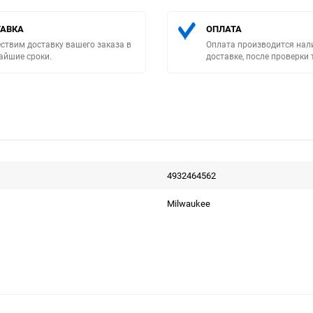
АВКА
ОПЛАТА
ствим доставку вашего заказа в
Оплата производится нал
айшие сроки.
доставке, после проверки 
Выберите категори
4932464562
Milwaukee