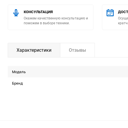
Помпы
КОНСУЛЬТАЦИЯ
ДОСТ
Окажем качественную консультацию и
Осуще
поможем в выборе техники.
кратч
Пневматический
инструмент
Плитка
Характеристики
Отзывы
Насосы бытовые
Модель
Компрессоры
Бренд
Климатическая техника
Измерительный
инструмент
Измерительное
оборудование