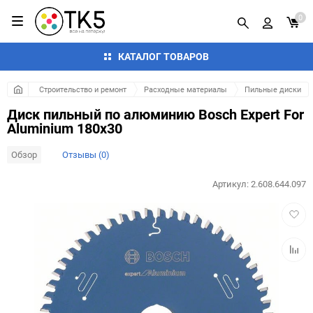
0
КАТАЛОГ ТОВАРОВ
Строительство и ремонт
Расходные материалы
Пильные диски
Диск пильный по алюминию Bosch Expert For
Aluminium 180х30
Обзор
Отзывы (0)
Артикул:
2.608.644.097
Добав
в
избра
Добав
к
сравн