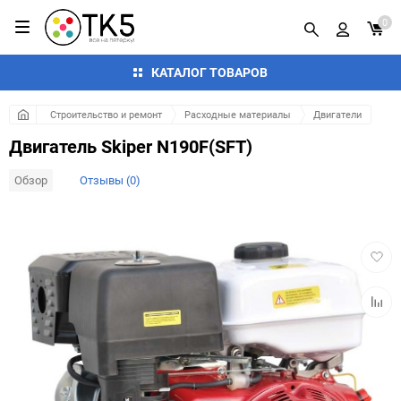
0
КАТАЛОГ ТОВАРОВ
Строительство и ремонт
Расходные материалы
Двигатели
Двигатель Skiper N190F(SFT)
Обзор
Отзывы (0)
Добав
в
избра
Добав
к
сравн