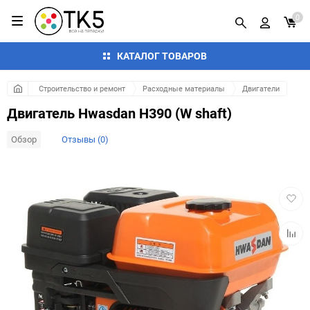
0
КАТАЛОГ ТОВАРОВ
Строительство и ремонт
Расходные материалы
Двигатели
Двигатель Hwasdan H390 (W shaft)
Обзор
Отзывы (0)
Добав
в
избра
Добав
к
сравн