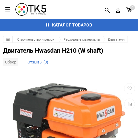
0
КАТАЛОГ ТОВАРОВ
Строительство и ремонт
Расходные материалы
Двигатели
Двигатель Hwasdan H210 (W shaft)
Обзор
Отзывы (0)
Добав
в
избра
Добав
к
сравн