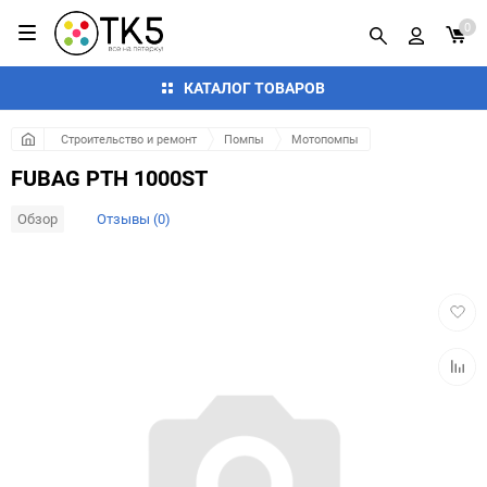
0
КАТАЛОГ ТОВАРОВ
Строительство и ремонт
Помпы
Мотопомпы
FUBAG PTH 1000ST
Обзор
Отзывы (0)
Добав
в
избра
Добав
к
сравн