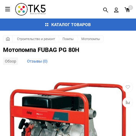
0
КАТАЛОГ ТОВАРОВ
Строительство и ремонт
Помпы
Мотопомпы
Мотопомпа FUBAG PG 80H
Обзор
Отзывы (0)
Добав
в
избра
Добав
к
сравн