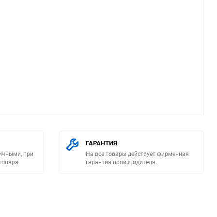
ю
ГАРАНТИЯ
ичными, при
На все товары действует фирменная
товара.
гарантия производителя.