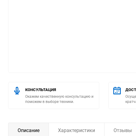
Помпы
Пневматический
инструмент
Плитка
Насосы бытовые
Компрессоры
КОНСУЛЬТАЦИЯ
ДОСТ
Климатическая техника
Окажем качественную консультацию и
Осуще
поможем в выборе техники.
кратч
Измерительный
инструмент
Измерительное
Описание
Характеристики
Отзывы
оборудование