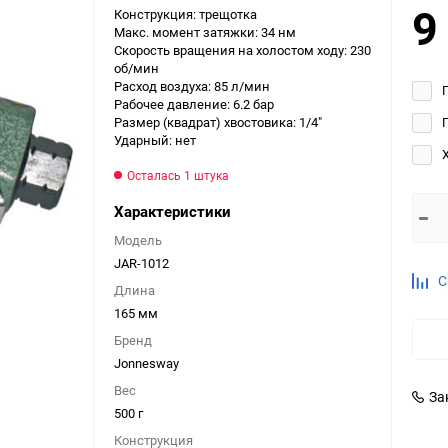
9
Конструкция: трещотка
Выберите категори
Макс. момент затяжки: 34 нм
Скорость вращения на холостом ходу: 230
Выберите категори
об/мин
Выберите категори
Расход воздуха: 85 л/мин
Рабочее давление: 6.2 бар
Размер (квадрат) хвостовика: 1/4"
Ударный: нет
Осталась 1 штука
Характеристики
Модель
JAR-1012
С
Длина
165 мм
Бренд
Jonnesway
Вес
За
500 г
Конструкция