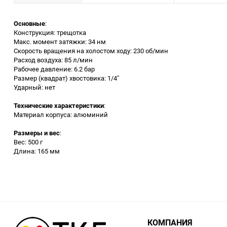
Заточные станки (точила)
Основные
:
Конструкция: трещотка
Макс. момент затяжки: 34 нм
Дровоколы
Скорость вращения на холостом ходу: 230 об/мин
Расход воздуха: 85 л/мин
Рабочее давление: 6.2 бар
Грузоподъемное
Размер (квадрат) хвостовика: 1/4"
оборудование
Ударный: нет
Гидроаккумуляторы и
Технические характеристики
:
расширительные баки
Материал корпуса: алюминий
Размеры и вес
:
Вытяжная вентиляция
Вес: 500 г
Длина: 165 мм
Вибротехника
Бетономешалки
Бензоинструмент
КОМПАНИЯ