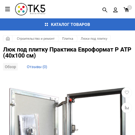
0
КАТАЛОГ ТОВАРОВ
Строительство и ремонт
Плитка
Люки под плитку
Люк под плитку Практика Евроформат Р АТР
(40x100 см)
Обзор
Отзывы (0)
Добав
в
избра
Добав
к
сравн