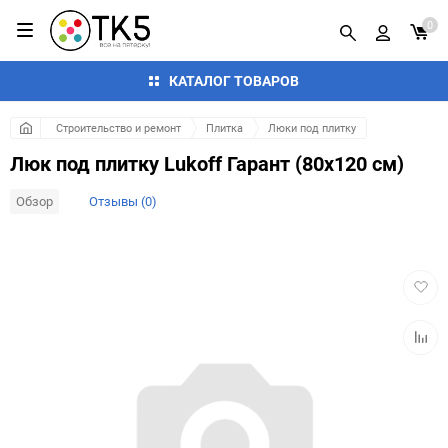
0
КАТАЛОГ ТОВАРОВ
Строительство и ремонт
Плитка
Люки под плитку
Люк под плитку Lukoff Гарант (80x120 см)
Обзор
Отзывы (0)
Добав
в
избра
Добав
к
сравн